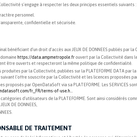
 Collectivité s’engage à respecter les deux principes essentiels suivants :
ractère personnel.
ansparente, confidentielle et sécurisée.
nal bénéficiant d’un droit d’accès aux JEUX DE DONNEES publiés par la C
e domaine
https://data.ampmetropole.fr
ouvert par la Collectivité dans 
 être ouverts et respecteront la même politique de confidentialité.
roduites par la Collectivité, publiées sur la PLATEFORME DATA par la C
ivant l’offre souscrite par la Collectivité et les licences proposées pa
ces proposés par OpenDataSoft via sa PLATEFORME. Les SERVICES sont dé
endatasoft.com/fr_FR/terms-of-use.h...
 catégories d’utilisateurs de la PLATEFORME. Sont ainsi considérés co
x JEUX DE DONNEES,
NNEES.
PONSABLE DE TRAITEMENT