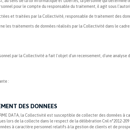
, au sens de la loi Informatique et Libertés, la personne qui détermine l
onnel pour le compte du responsable du traitement, il agit sous l’autorit
tées et traitées par la Collectivité, responsable de traitement des do
erne les traitements de données réalisés par la Collectivité dans le c
nnel par la Collectivité a fait l’objet d'un recensement, d'une analyse 
ante :
TEMENT DES DONNEES
ORME DATA, la Collectivité est susceptible de collecter des données à 
s lors de la collecte dans le respect de la délibération Cnil n°2012-209 
ées à caractère personnel relatifs à la gestion de clients et de prospe