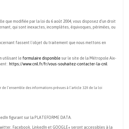
lle que modifiée par la loi du 6 août 2004, vous disposez d’un droit
ernant, qui sont inexactes, incomplètes, équivoques, périmées, ou
cernant fassent l'objet du traitement que nous mettons en
 utilisant le
formulaire disponible
sur le site de la Métropole Aix-
ment :
https://www.cnil.fr/fr/vous-souhaitez-contacter-la-cnil
de l’ensemble des informations prévues à l’article 32II de la loi
inkedIn figurant sur la PLATEFORME DATA.
 Twitter, Facebook, LinkedIn et GOOGLE+ seront accessibles à la