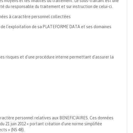
es moyens et les finalités du traitement. Le sous-traitant est une
é du responsable du traitement et sur instruction de celui-ci.
nnées à caractère personnel collectées
adre de l’exploitation de sa PLATEFORME DATA et ses domaines
des risques et d'une procédure interne permettant d'assurer la
caractère personnel relatives aux BENEFICIAIRES. Ces données
du 21 juin 2012 « portant création d’une norme simplifiée
cts » (NS 48).