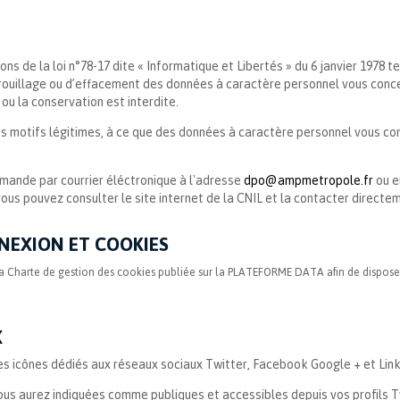
s de la loi n°78-17 dite « Informatique et Libertés » du 6 janvier 1978 te
verrouillage ou d’effacement des données à caractère personnel vous conc
 ou la conservation est interdite.
 motifs légitimes, à ce que des données à caractère personnel vous con
mande par courrier éléctronique à l'adresse
dpo@ampmetropole.fr
ou en
vous pouvez consulter le site internet de la CNIL et la contacter directe
NNEXION ET COOKIES
la Charte de gestion des cookies publiée sur la PLATEFORME DATA afin de disposer 
X
r les icônes dédiés aux réseaux sociaux Twitter, Facebook Google + et L
 vous aurez indiquées comme publiques et accessibles depuis vos profils