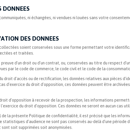
ES DONNEES
 communiquées, ni échangées, ni vendues ni louées sans votre consente
RVATION DES DONNEES
 collectées soient conservées sous une forme permettant votre identific
lectées et traitées.
 preuve d’un droit ou d’un contrat, ou, conservées au titre du respect d
vues par le code de commerce, le code civil et le code de la consommatio
 du droit d’accès ou de rectification, les données relatives aux pièces d’
cas d’exercice du droit d’opposition, ces données peuvent être archivées 
oit d’opposition à recevoir de la prospection, les informations permett
exercice du droit d’opposition. Ces données ne seront en aucun cas utilis
11 de la présente Politique de confidentialité, il est précisé que les info
 de statistiques d’audience ne sont pas conservés au-delà d’une période d
t sont soit supprimées soit anonymisées.